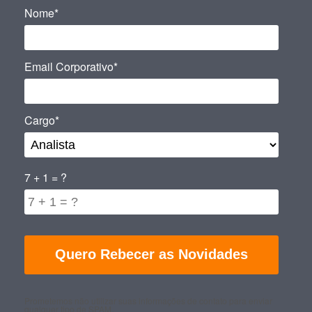
Nome*
Email Corporativo*
Cargo*
7 + 1 = ?
Prometemos não utilizar suas informações de contato para enviar
qualquer tipo de SPAM.